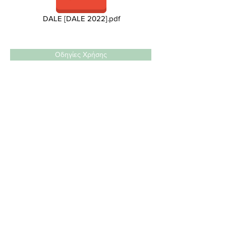
DALE [DALE 2022].pdf
Οδηγίες Χρήσης
ΕΤΑΙΡΕΙΑ ΕΜΠΟΡΙΑΣ ΙΑΤΡΙΚΩΝ &
ΒΙΟΤΕΧΝΟΛΟΓΙΚΩΝ ΠΡΟΪΟΝΤΩΝ
Λεωφόρος Μαραθώνος 112, 15344 Γέρακας
Τ:
2108049747
|
info@biokon.gr
|
www.biokon.gr
ΕΤΑΙΡΕΙΑ ΠΙΣΤΟΠΟΙΗΜΕΝΗ ΜΕ: