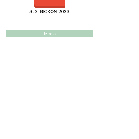
SLS [BIOKON 2023]
Media
ΕΤΑΙΡΕΙΑ ΕΜΠΟΡΙΑΣ ΙΑΤΡΙΚΩΝ &
ΒΙΟΤΕΧΝΟΛΟΓΙΚΩΝ ΠΡΟΪΟΝΤΩΝ
Λεωφόρος Μαραθώνος 112, 15344 Γέρακας
Τ:
2108049747
|
info@biokon.gr
|
www.biokon.gr
ΕΤΑΙΡΕΙΑ ΠΙΣΤΟΠΟΙΗΜΕΝΗ ΜΕ: